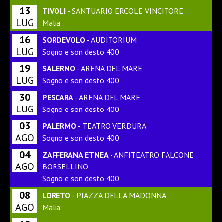
13
TIVOLI
- SANTUARIO ERCOLE VINCITORE
LUG
Malia
16
SORDEVOLO
- AUDITORIUM
LUG
Sogno e son desto 400
19
SALERNO
- ARENA DEL MARE
LUG
Sogno e son desto 400
30
PESCARA
- ARENA DEL MARE
LUG
Sogno e son desto 400
03
PALERMO
- TEATRO VERDURA
AGO
Sogno e son desto 400
04
ZAFFERANA ETNEA
- ANFITEATRO FALCONE
AGO
BORSELLINO
Sogno e son desto 400
08
LORETO
- PIAZZA DELLA MADONNA
AGO
Malia