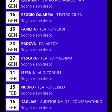
GEN
Sogno e son desto
16
REGGIO CALABRIA
- TEATRO CILEA
GEN
Sogno e son desto
19
GORIZIA
- TEATRO VERDI
GEN
Sogno e son desto
20
PADOVA
- PALAGEOX
GEN
Sogno e son desto
27
PESCARA
- TEATRO MASSIMO
GEN
Sogno e son desto
11
ISERNIA
- AUDITORIUM
FEB
Sogno e son desto
15
NUORO
- TEATRO ELISEO
FEB
Sogno e son desto
16
CAGLIARI
- AUDITORIUM DEL CONSERVATORIO
FEB
Sogno e son desto