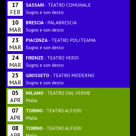
17
SASSARI
- TEATRO COMUNALE
FEB
Sogno e son desto
10
BRESCIA
- PALABRESCIA
MAR
Sogno e son desto
23
PIACENZA
- TEATRO POLITEAMA
MAR
Sogno e son desto
24
FIRENZE
- TEATRO VERDI
MAR
Sogno e son desto
25
GROSSETO
- TEATRO MODERNO
MAR
Sogno e son desto
05
MILANO
- TEATRO DAL VERME
APR
Malia
07
TORINO
- TEATRO ALFIERI
APR
Malia
08
TORINO
- TEATRO ALFIERI
APR
Malia