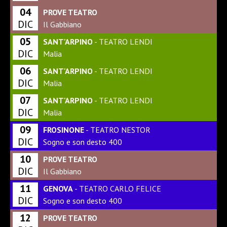
04
PROVE TEATRO
DIC
Il Gabbiano
05
SANT'ARPINO
- TEATRO LENDI
DIC
Malia
06
SANT'ARPINO
- TEATRO LENDI
DIC
Malia
07
SANT'ARPINO
- TEATRO LENDI
DIC
Malia
09
FROSINONE
- TEATRO NESTOR
DIC
Sogno e son desto 400
10
PROVE TEATRO
DIC
Il Gabbiano
11
GENOVA
- TEATRO CARLO FELICE
DIC
Sogno e son desto 400
12
PROVE TEATRO