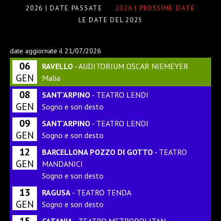
2026 | DATE PASSATE
2026 | PROSSIME DATE
LE DATE DEL 2025
date aggiornate il 21/07/2026
06
RAVELLO
- AUDITORIUM OSCAR NIEMEYER
GEN
Malia
08
SANT'ARPINO
- TEATRO LENDI
GEN
Sogno e son desto
09
SANT'ARPINO
- TEATRO LENDI
GEN
Sogno e son desto
12
BARCELLONA POZZO DI GOTTO
- TEATRO
GEN
MANDANICI
Sogno e son desto
13
RAGUSA
- TEATRO TENDA
GEN
Sogno e son desto
15
CATANIA
- TEATRO METROPOLITAN