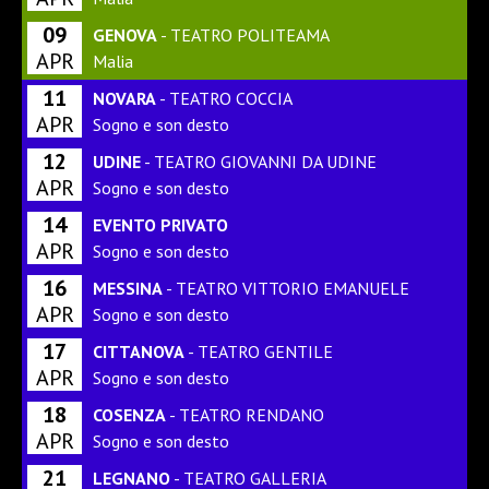
09
GENOVA
- TEATRO POLITEAMA
APR
Malia
11
NOVARA
- TEATRO COCCIA
APR
Sogno e son desto
12
UDINE
- TEATRO GIOVANNI DA UDINE
APR
Sogno e son desto
14
EVENTO PRIVATO
APR
Sogno e son desto
16
MESSINA
- TEATRO VITTORIO EMANUELE
APR
Sogno e son desto
17
CITTANOVA
- TEATRO GENTILE
APR
Sogno e son desto
18
COSENZA
- TEATRO RENDANO
APR
Sogno e son desto
21
LEGNANO
- TEATRO GALLERIA