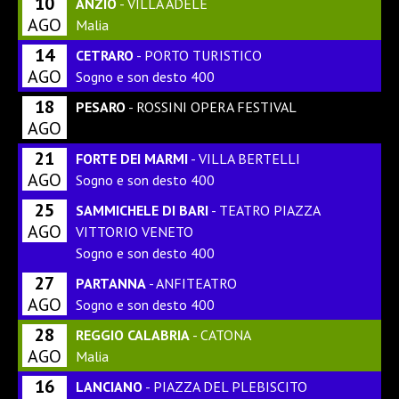
10
ANZIO
- VILLA ADELE
AGO
Malia
14
CETRARO
- PORTO TURISTICO
AGO
Sogno e son desto 400
18
PESARO
- ROSSINI OPERA FESTIVAL
AGO
21
FORTE DEI MARMI
- VILLA BERTELLI
AGO
Sogno e son desto 400
25
SAMMICHELE DI BARI
- TEATRO PIAZZA
AGO
VITTORIO VENETO
Sogno e son desto 400
27
PARTANNA
- ANFITEATRO
AGO
Sogno e son desto 400
28
REGGIO CALABRIA
- CATONA
AGO
Malia
16
LANCIANO
- PIAZZA DEL PLEBISCITO