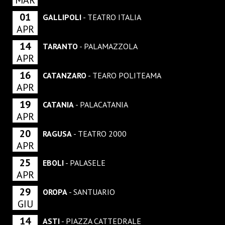
01
GALLIPOLI
- TEATRO ITALIA
APR
14
TARANTO
- PALAMAZZOLA
APR
16
CATANZARO
- TEARO POLITEAMA
APR
19
CATANIA
- PALACATANIA
APR
20
RAGUSA
- TEATRO 2000
APR
25
EBOLI
- PALASELE
APR
29
OROPA
- SANTUARIO
GIU
14
ASTI
- PIAZZA CATTEDRALE