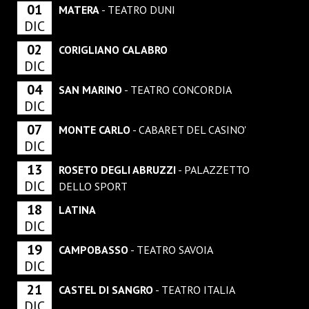
01
MATERA
- TEATRO DUNI
DIC
02
CORIGLIANO CALABRO
DIC
04
SAN MARINO
- TEATRO CONCORDIA
DIC
07
MONTE CARLO
- CABARET DEL CASINO'
DIC
13
ROSETO DEGLI ABRUZZI
- PALAZZETTO
DIC
DELLO SPORT
18
LATINA
DIC
19
CAMPOBASSO
- TEATRO SAVOIA
DIC
21
CASTEL DI SANGRO
- TEATRO ITALIA
DIC