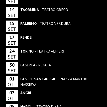
SET
14
TAORMINA
- TEATRO GRECO
SET
15
PALERMO
- TEATRO VERDURA
SET
17
RENDE
SET
24
TORINO
- TEATRO ALFIERI
SET
30
CASERTA
- REGGIA
SET
01
CASTEL SAN GIORGIO
- PIAZZA MARTIRI
OTT
NASSIRYA
02
ANGRI
OTT
05
NAPOLI
- TEATRO DIANA